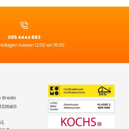
085 4444 883
kdagen tussen 12:00 en 16:00
e Breda
11336B01
3,