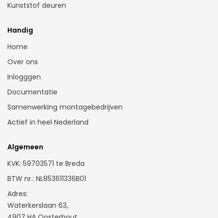
Kunststof deuren
Kunststof kozijnen Den Bosch
Kunststof kozijnen Dordrecht
Handig
Kunststof kozijnen Gorinchem
Home
Kunsstof kozijnen Den Haag
Over ons
Kunststof kozijnen Eindhoven
Inlogggen
Kunststof kozijnen Groningen
Documentatie
Kunststof kozijnen Haarlem
Samenwerking montagebedrijven
Kunststof kozijnen Leeuwarden
Actief in heel Nederland
Kunststof kozijnen Leiden
Kunststof kozijnen Maastricht
Algemeen
Kunststof kozijnen Rotterdam
KVK: 59703571 te Breda
Kunststof kozijnen Zoetermeer
BTW nr.: NL853611336B01
Kunststof kozijnen Tilburg
Adres:
Waterkerslaan 63,
Kunststof kozijnen Utrecht
4907 HA Oosterhout