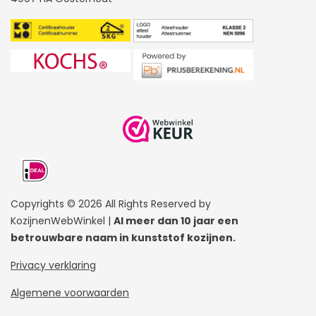
Kunststof kozijnen Zwolle
Kunststof kozijnen Oosterhout
Kömmerling kozijnen
Kunststof kozijnen antraciet
Kleuren Kunststof kozijnen
Kunststof kozijnen berekenen
Kunststof kozijn detail
Kunststof kozijnen op voorraad
Kunststof kozijnen kopen
Copyrights © 2026 All Rights Reserved by
KozijnenWebWinkel |
Al meer dan 10 jaar een
betrouwbare naam in kunststof kozijnen.
Privacy verklaring
Algemene voorwaarden