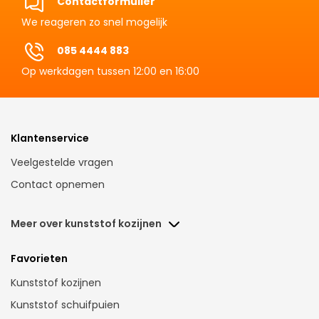
Contactformulier
We reageren zo snel mogelijk
085 4444 883
Op werkdagen tussen 12:00 en 16:00
Klantenservice
Veelgestelde vragen
Contact opnemen
Meer over kunststof kozijnen
Kunstof voordeuren Nederland
Favorieten
Kunststof kozijnen Assen
Kunststof kozijnen
Kunststof kozijnen Amsterdam
Kunststof schuifpuien
Kunsstof kozijnen Breda