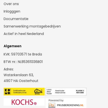
Kunsstof kozijnen Den Haag
Over ons
Kunststof kozijnen Eindhoven
Inlogggen
Kunststof kozijnen Groningen
Documentatie
Kunststof kozijnen Haarlem
Samenwerking montagebedrijven
Kunststof kozijnen Leeuwarden
Actief in heel Nederland
Kunststof kozijnen Leiden
Kunststof kozijnen Maastricht
Algemeen
Kunststof kozijnen Rotterdam
KVK: 59703571 te Breda
Kunststof kozijnen Zoetermeer
BTW nr.: NL853611336B01
Kunststof kozijnen Tilburg
Adres:
Waterkerslaan 63,
Kunststof kozijnen Utrecht
4907 HA Oosterhout
Kunststof kozijnen Zwolle
Kunststof kozijnen Oosterhout
Kömmerling kozijnen
Kunststof kozijnen antraciet