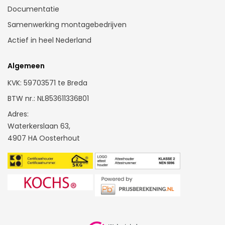
Kunststof kozijnen Groningen
Documentatie
Kunststof kozijnen Haarlem
Samenwerking montagebedrijven
Kunststof kozijnen Leeuwarden
Actief in heel Nederland
Kunststof kozijnen Leiden
Kunststof kozijnen Maastricht
Algemeen
Kunststof kozijnen Rotterdam
KVK: 59703571 te Breda
Kunststof kozijnen Zoetermeer
BTW nr.: NL853611336B01
Kunststof kozijnen Tilburg
Adres:
Waterkerslaan 63,
Kunststof kozijnen Utrecht
4907 HA Oosterhout
Kunststof kozijnen Zwolle
Kunststof kozijnen Oosterhout
Kömmerling kozijnen
Kunststof kozijnen antraciet
Kleuren Kunststof kozijnen
Kunststof kozijnen berekenen