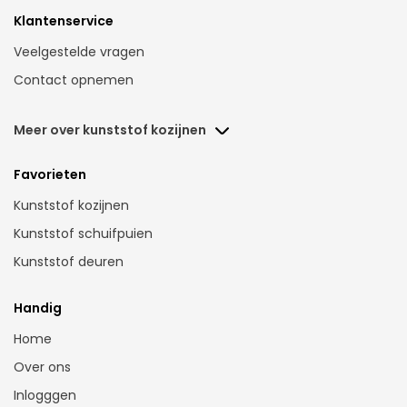
Klantenservice
Veelgestelde vragen
Contact opnemen
Meer over kunststof kozijnen
Kunstof voordeuren Nederland
Favorieten
Kunststof kozijnen Assen
Kunststof kozijnen
Kunststof kozijnen Amsterdam
Kunststof schuifpuien
Kunsstof kozijnen Breda
Kunststof deuren
Kunststof kozijnen Den Bosch
Kunststof kozijnen Dordrecht
Handig
Kunststof kozijnen Gorinchem
Home
Kunsstof kozijnen Den Haag
Over ons
Kunststof kozijnen Eindhoven
Inlogggen