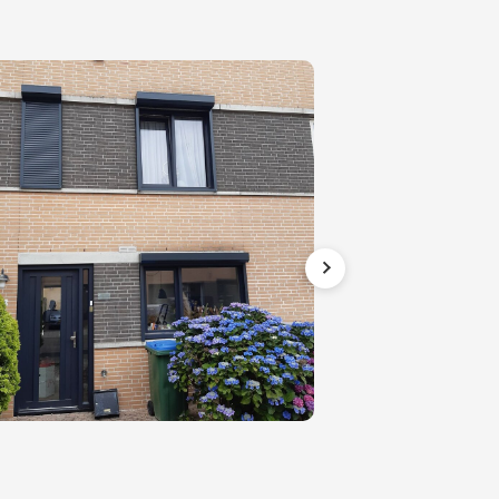
ne man
. Nam
j als