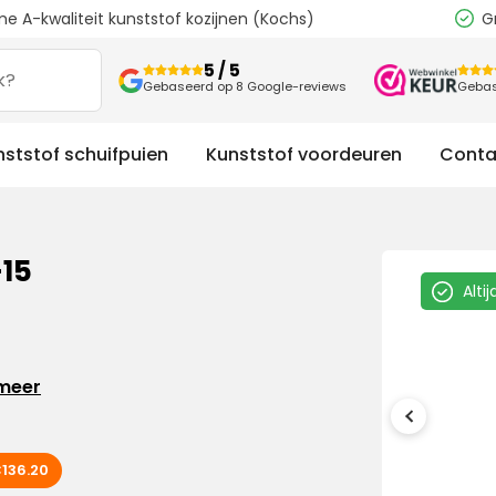
e A-kwaliteit kunststof kozijnen (Kochs)
G
5 / 5
Gebaseerd op 8 Google-reviews
Gebas
nststof schuifpuien
Kunststof voordeuren
Conta
-15
Alti
meer
136.20