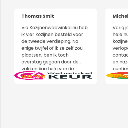
Thomas Smit
Miche
Via Kozijnenwebwinkel.nu heb
Vorig 
ik vier kozijnen besteld voor
hele h
de tweede verdieping. Na
kozijne
enige twijfel of ik ze zelf zou
verlop
plaatsen, ben ik toch
contac
overstag gegaan door de
en naz
vakkundige hulp van de
puntjes
werkvoorbereiding van de
zat er
Lees meer
Lees 
kozijnenwebwinkel die het
ruit, 
hele proces van inmeten tot
fabriek
levering en nazorg heeft
opgepl
begeleid. Zowel de prijs als
ruit la
levering van de Kochs kozijnen
hoefde
met een grote vrachtwagen
Super f
was verder keurig in orde.
kozijne