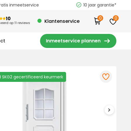
ratis inmeetservice
10 jaar garantie*
0
0
10
Klantenservice
eerd op 11 reviews
ct
Inmeetservice plannen
jd SKG2 gecertificeerd keurmerk