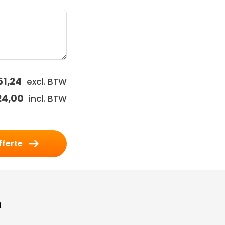
1,24
excl. BTW
24,00
incl. BTW
fferte
n