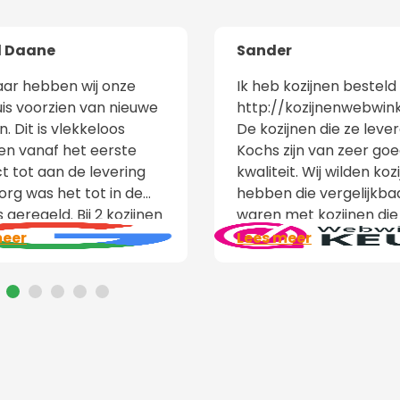
l Daane
Sander
jaar hebben wij onze
Ik heb kozijnen besteld 
uis voorzien van nieuwe
http://kozijnenwebwink
n. Dit is vlekkeloos
De kozijnen die ze leve
en vanaf het eerste
Kochs zijn van zeer go
t tot aan de levering
kwaliteit. Wij wilden koz
org was het tot in de
hebben die vergelijkba
 geregeld. Bij 2 kozijnen
waren met kozijnen di
 een beschadiging op de
enkele jaren geleden 
meer
Lees meer
daar hadden ze vanuit de
geplaatst. Arno is zeer 
 al een sticker
Hij begeleide me goed b
akt dat er een nieuwe
ins en outs, de maatvo
ter werd bezorgd hier
en het bestellen van d
n wij niks aan te doen.
producten. Vragen die h
ijn! De kwaliteit van de
wist, stelde hij bij de fa
n is top! Wij hebben
en voorzag mij zeer sne