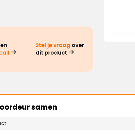
een
Stel je vraag
over
call
dit product
 voordeur samen
uct