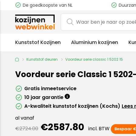
De goedkoopste van NL
Duurzam
Kunststof Kozijnen
Aluminium kozijnen
Ku
Kunststof deuren
Voordeur serie classic 1 5202 15
Voordeur serie Classic 1 5202
Gratis inmeetservice
10 jaar garantie
A-kwaliteit kunststof kozijnen (Kochs)
Lees 
al vanaf
€2587.80
€2724.00
incl. BTW
Bespaar €