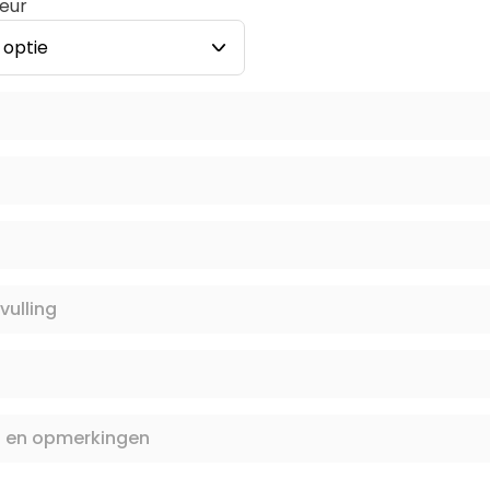
deur
n
vulling
s en opmerkingen